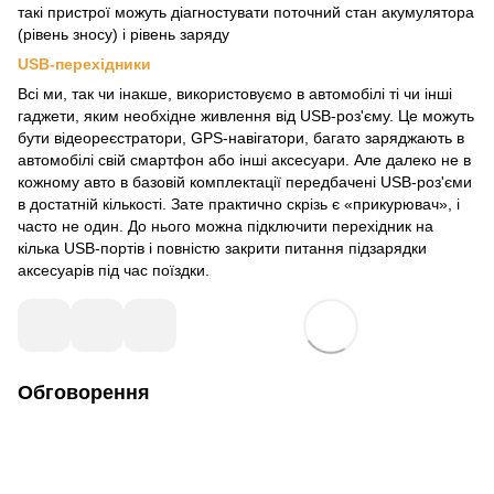
такі пристрої можуть діагностувати поточний стан акумулятора
(рівень зносу) і рівень заряду
USB-перехідники
Всі ми, так чи інакше, використовуємо в автомобілі ті чи інші
гаджети, яким необхідне живлення від USB-роз'єму. Це можуть
бути відеореєстратори, GPS-навігатори, багато заряджають в
автомобілі свій смартфон або інші аксесуари. Але далеко не в
кожному авто в базовій комплектації передбачені USB-роз'єми
в достатній кількості. Зате практично скрізь є «прикурювач», і
часто не один. До нього можна підключити перехідник на
кілька USB-портів і повністю закрити питання підзарядки
аксесуарів під час поїздки.
Обговорення