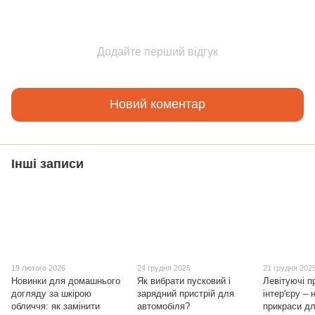
Додайте перший відгук
Новий коментар
Інші записи
19 лютого 2026
24 грудня 2025
21 грудня 202
Новинки для домашнього
Як вибрати пусковий і
Левітуючі 
догляду за шкірою
зарядний пристрій для
інтер'єру – 
обличчя: як замінити
автомобіля?
прикраси д