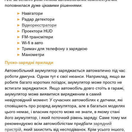
поповнилася дуже цікавими рішеннями:
►
Навігатори
►
Радар детектори
►
Відеореєстратори
►
Проектори HUD
►
FM-трансмітери
►
Wi-fi в авто
►
Тримач для телефону з зарядкою
►
Манометри
Пуско-зарядні прилади
Автомобільний акумулятор заряджається автоматично під час
роботи двигуна. Однак тут є свої нюанси. Наприклад, якщо ви
робите багато коротких поїздок, акумулятор може просто не
встигати заряджатися. Якщо автомобіль довго стоїть в гаражі,
акумулятор може виявитися вирядженим в самий
невідповідний момент. У сучасних автомобілях є датчики, які
сповіщають про розряд акумулятора, але в багатьох моделях
цього немає, і власник просто може не знати, в якому стані
його акумулятор, і який поточний рівень заряду. Саме тому ми
рекомендуємо всім автомобілістам придбати
зарядний
пристрій
, який захистить від несподіванок. Крім усього іншого,