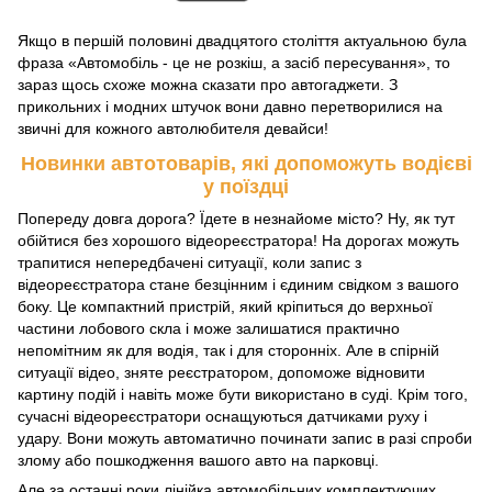
Якщо в першій половині двадцятого століття актуальною була
фраза «Автомобіль - це не розкіш, а засіб пересування», то
зараз щось схоже можна сказати про автогаджети. З
прикольних і модних штучок вони давно перетворилися на
звичні для кожного автолюбителя девайси!
Новинки автотоварів, які допоможуть водієві
у поїздці
Попереду довга дорога? Їдете в незнайоме місто? Ну, як тут
обійтися без хорошого відеореєстратора! На дорогах можуть
трапитися непередбачені ситуації, коли запис з
відеореєстратора стане безцінним і єдиним свідком з вашого
боку. Це компактний пристрій, який кріпиться до верхньої
частини лобового скла і може залишатися практично
непомітним як для водія, так і для сторонніх. Але в спірній
ситуації відео, зняте реєстратором, допоможе відновити
картину подій і навіть може бути використано в суді. Крім того,
сучасні відеореєстратори оснащуються датчиками руху і
удару. Вони можуть автоматично починати запис в разі спроби
злому або пошкодження вашого авто на парковці.
Але за останні роки лінійка автомобільних комплектуючих