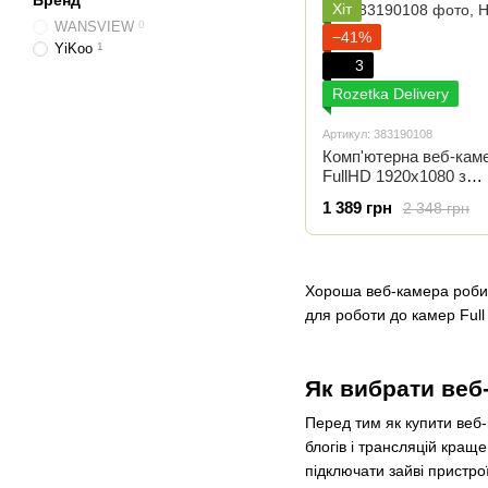
Бренд
Хіт
WANSVIEW
0
−41%
YiKoo
1
3
Rozetka Delivery
Артикул: 383190108
Комп'ютерна веб-кам
FullHD 1920x1080 з
вбудованим мікрофо
1 389 грн
2 348 грн
корекцією світла та
автофокусом Yikoo YL
Хороша веб-камера робить
для роботи до камер Full 
Як вибрати веб
Перед тим як купити веб-
блогів і трансляцій кращ
підключати зайві пристрої