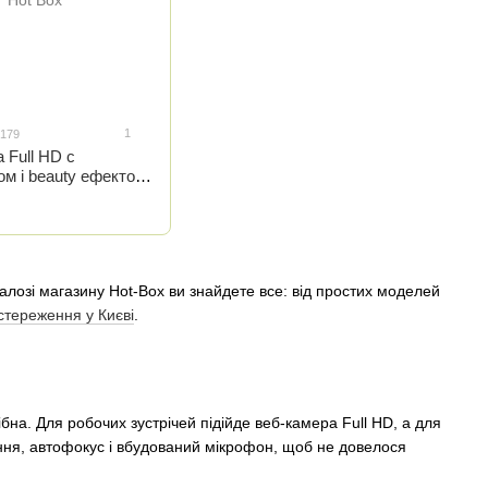
1
7179
 Full HD c
м і beauty ефектом
03
алозі магазину Hot-Box ви знайдете все: від простих моделей
стереження у Києві
.
на. Для робочих зустрічей підійде веб-камера Full HD, а для
ення, автофокус і вбудований мікрофон, щоб не довелося