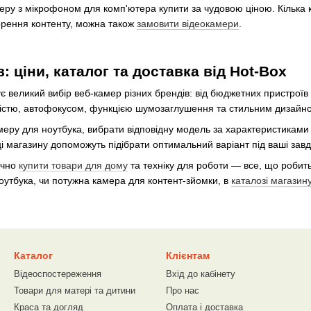
ру з мікрофоном для комп'ютера купити за чудовою ціною. Кілька клік
орення контенту, можна також
замовити відеокамери
.
: ціни, каталог та доставка від Hot-Box
 великий вибір веб-камер різних брендів: від бюджетних пристроїв
ністю, автофокусом, функцією шумозаглушення та стильним дизайн
еру для ноутбука, вибрати відповідну модель за характеристиками 
вці магазину допоможуть підібрати оптимальний варіант під ваші зав
учно
купити товари для дому
та техніку для роботи — все, що робить
оутбука, чи потужна камера для контент-зйомки, в
каталозі магазин
Каталог
Клієнтам
Відеоспостереження
Вхід до кабінету
Товари для матері та дитини
Про нас
Краса та догляд
Оплата і доставка