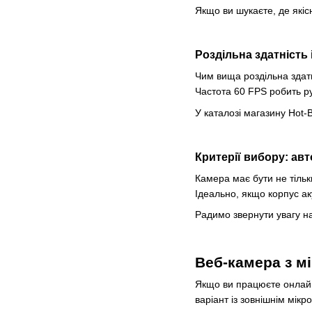
Якщо ви шукаєте, де якісн
Роздільна здатність 
Чим вища роздільна здатні
Частота 60 FPS робить ру
У каталозі магазину Hot-
Критерії вибору: авт
Камера має бути не тільки
Ідеально, якщо корпус аку
Радимо звернути увагу на
Веб-камера з м
Якщо ви працюєте онлайн,
варіант із зовнішнім мік