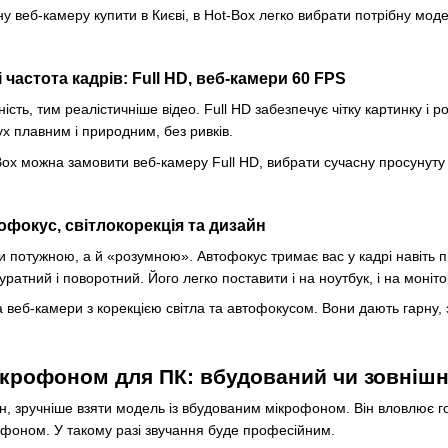
у веб-камеру купити в Києві, в Hot-Box легко вибрати потрібну модел
і частота кадрів: Full HD, веб-камери 60 FPS
сть, тим реалістичніше відео. Full HD забезпечує чітку картинку і 
х плавним і природним, без ривків.
Box можна замовити веб-камеру Full HD, вибрати сучасну просунуту
офокус, світлокорекція та дизайн
 потужною, а й «розумною». Автофокус тримає вас у кадрі навіть під 
ратний і поворотний. Його легко поставити і на ноутбук, і на моніто
 веб-камери з корекцією світла та автофокусом. Вони дають гарну, 
ікрофоном для ПК: вбудований чи зовнішн
 зручніше взяти модель із вбудованим мікрофоном. Він вловлює голос
рофоном. У такому разі звучання буде професійним.