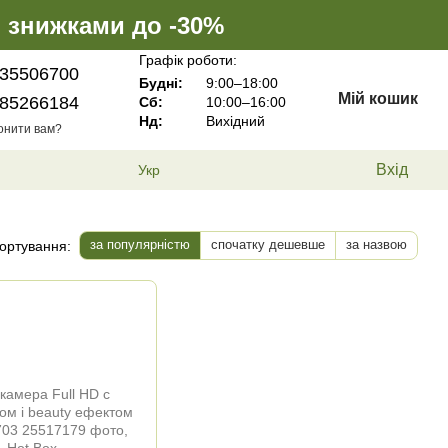
і знижками до -30%
Графік роботи:
35506700
Будні:
9:00–18:00
Мій кошик
85266184
Сб:
10:00–16:00
Нд:
Вихідний
онити вам?
Вхід
Укр
за популярністю
спочатку дешевше
за назвою
ортування: