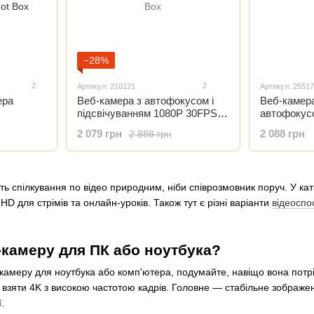
−28%
2
2
Артикул: 210121
Артикул: 2551
ера
Веб-камера з автофокусом і
Веб-камера
підсвічуванням 1080P 30FPS і
автофокусо
ном
вбудованим мікрофоном
Coship H7
2 079 грн
2 088 грн
2 888 грн
Сoship H710 Black
15 Black
 спілкування по відео природним, ніби співрозмовник поруч. У кат
HD для стрімів та онлайн-уроків. Також тут є різні варіанти
відеоспо
-камеру для ПК або ноутбука?
камеру для ноутбука або комп'ютера, подумайте, навіщо вона потріб
е взяти 4K з високою частотою кадрів. Головне — стабільне зображ
.