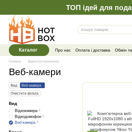
Перейти до основного контенту
ТОП ідей для пода
Каталог
Про нас
Оплата і доставка
Обмін т
Відгуки про магазин
Головна
Відеоспостереження
Веб-камери
Вид:
Веб-камера
Очистити фільтр
Вид
Відеокамера
3
Відеодомофон
2
Веб-камера
3