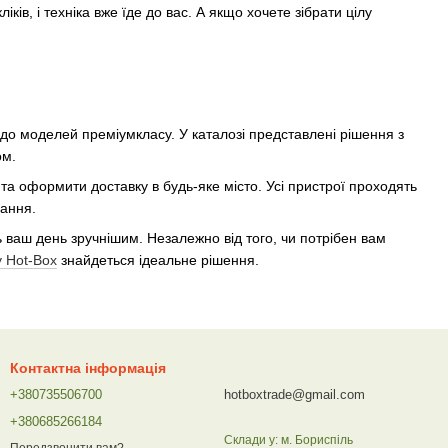
ів, і техніка вже їде до вас. А якщо хочете зібрати цілу
 до моделей преміумкласу. У каталозі представлені рішення з
ом.
та оформити доставку в будь-яке місто. Усі пристрої проходять
дання.
 ваш день зручнішим. Незалежно від того, чи потрібен вам
у Hot-Box
знайдеться ідеальне рішення.
Контактна інформація
+380735506700
hotboxtrade@gmail.com
+380685266184
Склади у: м. Бориспіль