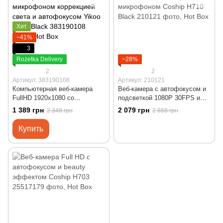
Хит
−41%
3
Rozetka Delivery
−28%
2
2
Артикул: 383190108
Артикул: 210121
Компьютерная веб-камера
Веб-камера с автофокусом и
FullHD 1920x1080 со
подсветкой 1080P 30FPS и
встроенным микрофоном
встроенным микрофоном
1 389 грн
2 079 грн
2 348 грн
2 888 грн
коррекцией света и
Сoship H710 Black
автофокусом Yikoo YL15
Купить
Black