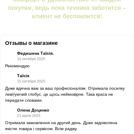
покупки, ведь пока техника заботится –
клиент не беспокоится!
Отзывы о магазине
Федишена Таїсія.
15 октября 2025
Рекомендую.
Таїсія
15 октября 2025
Дуже вдячна вам за ваш професіоналізм. Отримала посилку
левітуючий глобус, це щось неймовірне. Така краса не
передати словами.
Олена Доценко
21 июля 2025
Отримала замовлення на другий день. Дуже задоволена
якістю товара і сервісом. Всім раджу.