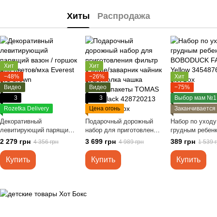
Хиты
Распродажа
Хит
Хит
−48%
−26%
Хит
Видео
Видео
−75%
3
3
Выбор мам №1
Rozetka Delivery
Цена огонь
Заканчивается
Декоративный
Подарочный дорожный
Набор по уходу
левитирующий парящий
набор для приготовления
грудным ребен
вазон / горшок для
фильтр – кофе/заварник
BOBODUCK FA2
2 279 грн
3 699 грн
389 грн
4 356 грн
4 989 грн
1 539 
цветов/мха Everest WS
чайник кофемолка чашка
brown
фильтр пакеты TOMAS
Купить
Купить
Купить
LY10 black