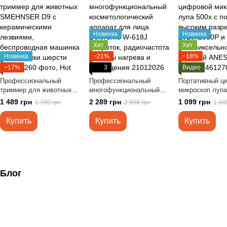
Новинка
Новинка
Хит
Хит
Новинка
−21%
−18%
−17%
3
Видео
Профессиональный
Профессиональный
Портативный ц
триммер для животных
многофункциональный
микроскоп лупа
SMEHNSER D9 с
косметологический
подсветкой, вы
1 489 грн
2 289 грн
1 099 грн
1 789 грн
2 898 грн
1 34
керамическими лезвиями,
аппарат для лица
разрешением 1
беспроводная машинка
Colorume W-618J
и 2-мегапиксел
Купить
Купить
Купить
для стрижки шерсти
микроток, радиочастота
камерой ANES
режимы нагрева и
черный
охлаждения
Блог