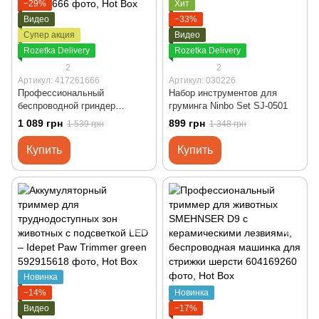
−29%
Хит
Видео
−33%
Супер акция
Видео
Rozetka Delivery
Rozetka Delivery
2
2
Артикул: 417261666
Артикул: 030226
Профессиональный
Набор инструментов для
беспроводной гриндер
груминга Ninbo Set SJ-0501
точилка на аккумуляторе для
1 089 грн
899 грн
1 539 грн
1 348 грн
шлифования когтей собак и
кошек Smehnser M5
Купить
Купить
Новинка
−14%
Новинка
Видео
−17%