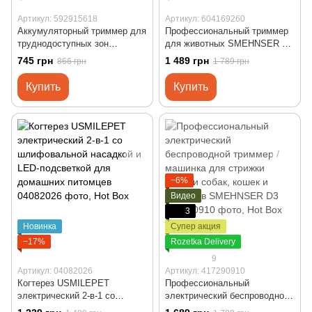
Артикул: 592915618
Артикул: 604169260
Аккумуляторный триммер для
Профессиональный триммер
труднодоступных зон
для животных SMEHNSER D9
животных с подсветкой LED –
с керамическими лезвиями,
745 грн
1 489 грн
866 грн
1 789 грн
Idepet Paw Trimmer green
беспроводная машинка для
стрижки шерсти
Купить
Купить
−6%
Видео
3
Новинка
Супер акция
−17%
Rozetka Delivery
9
Артикул: 04082026
Артикул: 417290910
Когтерез USMILEPET
Профессиональный
электрический 2-в-1 со
электрический беспроводной
шлифовальной насадкой и
триммер / машинка для