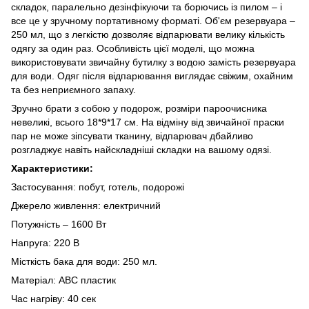
складок, паралельно дезінфікуючи та борючись із пилом – і
все це у зручному портативному форматі. Об'єм резервуара –
250 мл, що з легкістю дозволяє відпарювати велику кількість
одягу за один раз. Особливість цієї моделі, що можна
використовувати звичайну бутилку з водою замість резервуара
для води. Одяг після відпарювання виглядає свіжим, охайним
та без неприємного запаху.
Зручно брати з собою у подорож, розміри пароочисника
невеликі, всього 18*9*17 см. На відміну від звичайної праски
пар не може зіпсувати тканину, відпарювач дбайливо
розгладжує навіть найскладніші складки на вашому одязі.
Характеристики:
Застосування: побут, готель, подорожі
Джерело живлення: електричний
Потужність – 1600 Вт
Напруга: 220 В
Місткість бака для води: 250 мл.
Матеріал: АВС пластик
Час нагріву: 40 сек