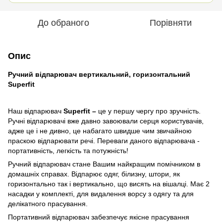
До обраного
Порівняти
Опис
Ручний відпарювач вертикальний, горизонтальний
Superfit
Наш відпарювач
S
uperfit –
це у першу чергу про зручність.
Ручні відпарювачі вже давно завоювали серця користувачів,
адже це і не дивно, це набагато швидше чим звичайною
праскою відпарювати речі. Переваги даного відпарювача -
портативність, легкість та потужність!
Ручний відпарювач стане Вашим найкращим помічником в
домашніх справах. Відпарює одяг, білизну, штори, як
горизонтально так і вертикально, що висять на вішалці. Має 2
насадки у комплекті, для видалення ворсу з одягу та для
делікатного прасування.
Портативний відпарювач забезпечує якісне прасування