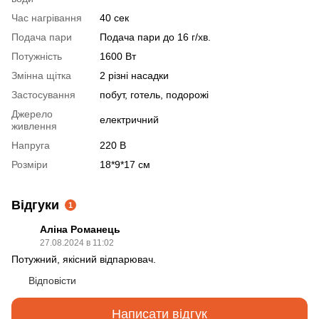
Час нагрівання
40 сек
Подача пари
Подача пари до 16 г/хв.
Потужність
1600 Вт
Змінна щітка
2 різні насадки
Застосування
побут, готель, подорожі
Джерело
електричний
живлення
Напруга
220 В
Розміри
18*9*17 см
Відгуки
1
Аліна Романець
27.08.2024 в 11:02
Потужний, якісний відпарювач.
Відповісти
Написати відгук