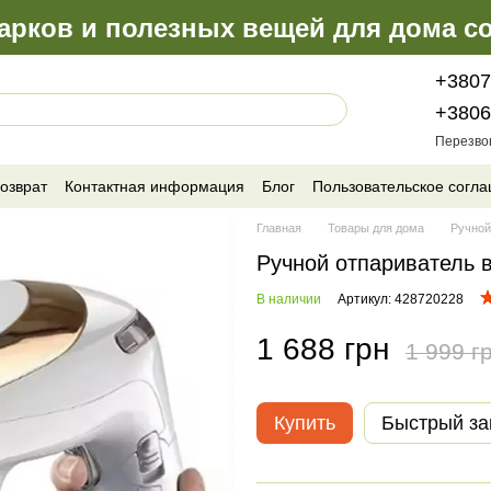
арков и полезных вещей для дома со
+3807
+3806
Перезво
озврат
Контактная информация
Блог
Пользовательское согл
Главная
Товары для дома
Ручной
Ручной отпариватель в
В наличии
Артикул: 428720228
1 688 грн
1 999 г
Купить
Быстрый за