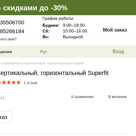
 скидками до -30%
График работы:
35506700
Будние:
9:00–18:00
Мой заказ
85266184
Сб:
10:00–16:00
Вс:
Выходной
нить вам?
Вход
ашение
Рус
 отпариватель вертикальный, горизонтальный Superfit
ертикальный, горизонтальный Superfit
1 отзыв
рн
К сравнению
В желания
каз