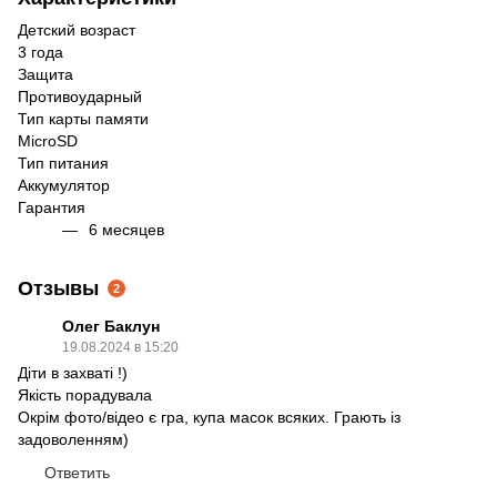
Детский возраст
3 года
Защита
Противоударный
Тип карты памяти
MicroSD
Тип питания
Аккумулятор
Гарантия
6 месяцев
Отзывы
2
Олег Баклун
19.08.2024 в 15:20
Діти в захваті !)
Якість порадувала
Окрім фото/відео є гра, купа масок всяких. Грають із
задоволенням)
Ответить