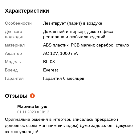
Характеристики
Особенности
Левитврует (парит) в воздухе
Для кого
Домашний интерьер, декор офиса,
подходит
ресторана и любых заведений
материал
ABS пластик, PCB магнит, серебро, стекло
Адаптер
AC 12V, 1000 mA
Модель
BL-08
Бренд
Everest
Гарантия
Гарантия 6 месяцев
Отзывы
1
Марина Бігуш
01.11.2023 в 10:12
Оригінальне рішення в інтер"єрі, вписалась прекрасно і
доповнює своїм магічним виглядом) Дуже задоволені. Дякуємо
за консультацію!