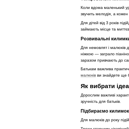
Коли вдома маленький ура
звучить мелодія, а кожен
Для дітей від 3 років під
займають місце та миттєв
Розвивальні килимки
Для немовлят і малюків д
ніжкою — заграло піаніно
заразом привчають до сам
Батькам важлива практичн
малюків
ви знайдете ще б
Як вибрати іде
Дорослим важливі характе
зручність для батьків.
Підбираємо килимок 
Для малюків до року підій
Трохи старшим цікавіший