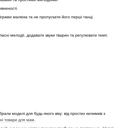
евненості.
 іграми малюка та не пропускати його перші танці.
асні мелодії, додавати звуки тварин та регулювати темп.
рали моделі для будь-якого віку: від простих килимків з
ні товари для мам
.