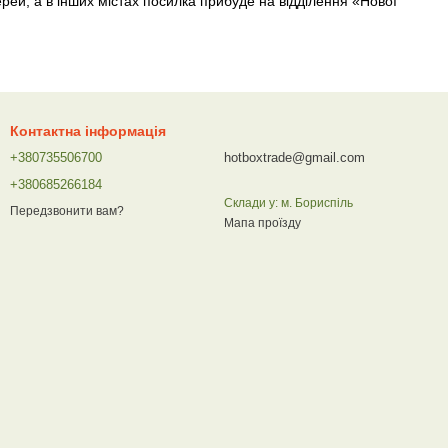
рей, а в інших містах посилка прибуде на відділення «Нової
Контактна інформація
+380735506700
hotboxtrade@gmail.com
+380685266184
Склади у: м. Бориспіль
Передзвонити вам?
Мапа проїзду