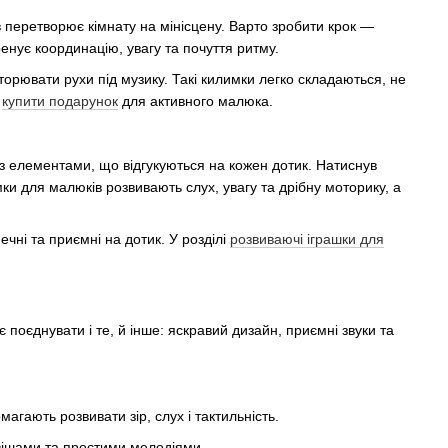
в перетворює кімнату на мінісцену. Варто зробити крок —
енує координацію, увагу та почуття ритму.
овторювати рухи під музику. Такі килимки легко складаються, не
е
купити подарунок
для активного малюка.
 з елементами, що відгукуються на кожен дотик. Натиснув
мки для малюків розвивають слух, увагу та дрібну моторику, а
чні та приємні на дотик. У розділі
розвиваючі іграшки для
поєднувати і те, й інше: яскравий дизайн, приємні звуки та
агають розвивати зір, слух і тактильність.
вішами та простими мелодіями.