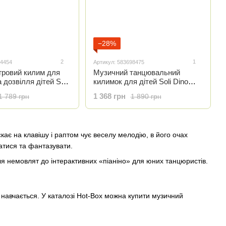
−28%
2
1
64454
Артикул: 583698475
гровий килим для
Музичний танцювальний
 дозвілля дітей Soli
килимок для дітей Soli Dino
й
Dance-01
1 368 грн
1 789 грн
1 890 грн
кає на клавішу і раптом чує веселу мелодію, в його очах
атися та фантазувати.
для немовлят до інтерактивних «піаніно» для юних танцюристів.
та навчається. У каталозі Hot-Box можна купити музичний