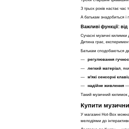
З трьох років настає час
А батькам знадобиться і 
Важливі функції: ві
Сучасні музичні килимки 
Дитина грає, експеримент
Батькам сподобаються де
регулювання гучнос
легкий матеріал
, як
м'які сенсорні клаві
надійне живлення
— 
Такий музичний килимок д
Купити музични
У магазині Hot-Box можна
мелодіями до інтерактивн