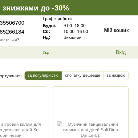
і знижками до -30%
Графік роботи:
35506700
Будні:
9:00–18:00
Мій кошик
85266184
Сб:
10:00–16:00
Нд:
Вихідний
онити вам?
Вхід
Укр
за популярністю
спочатку дешевше
за назвою
ортування: