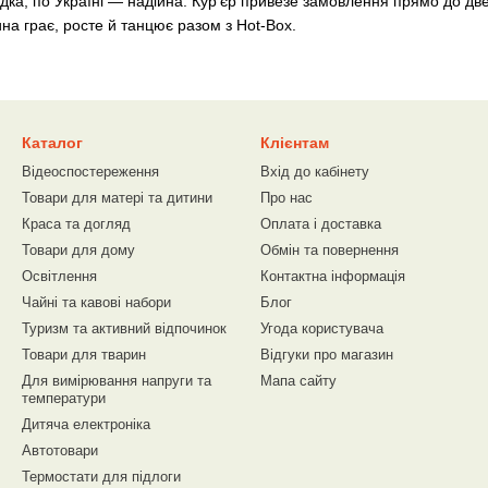
ка, по Україні — надійна. Кур'єр привезе замовлення прямо до две
а грає, росте й танцює разом з Hot-Box.
Каталог
Клієнтам
Відеоспостереження
Вхід до кабінету
Товари для матері та дитини
Про нас
Краса та догляд
Оплата і доставка
Товари для дому
Обмін та повернення
Освітлення
Контактна інформація
Чайні та кавові набори
Блог
Туризм та активний відпочинок
Угода користувача
Товари для тварин
Відгуки про магазин
Для вимірювання напруги та
Мапа сайту
температури
Дитяча електроніка
Автотовари
Термостати для підлоги