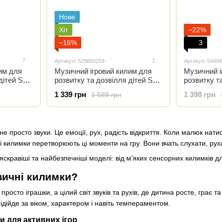
Нове
Хіт
−22%
−16%
3
7
1
Артикул: 529850259
Артикул: 5449
им для
Музичний ігровий килим для
Музичний і
ітей Soli
розвитку та дозвілля дітей Soli
розвитку та
синій
коричневи
1 339 грн
1 398 грн
1 589 грн
е просто звуки. Це емоції, рух, радість відкриття. Коли малюк натис
і килимки перетворюють ці моменти на гру. Вони вчать слухати, рух
яскравіші та найбезпечніші моделі: від м'яких сенсорних килимків 
зичні килимки?
росто іграшки, а цілий світ звуків та рухів, де дитина росте, грає 
підійде за віком, характером і навіть темпераментом.
 для активних ігор