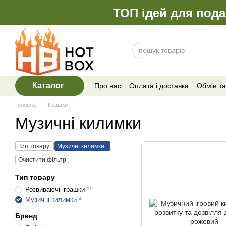
Перейти до основного контенту
ТОП ідей для пода
Каталог
Про нас
Оплата і доставка
Обмін т
Відгуки про магазин
Головна
Іграшки
Музичні килимки
Тип товару:
Музичні килимки
Очистити фільтр
Тип товару
Розвиваючі іграшки
10
Музичні килимки
4
Бренд