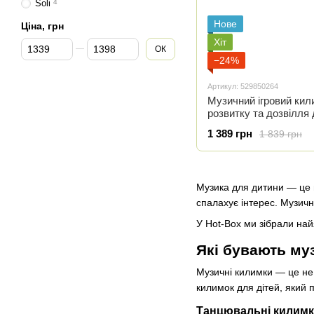
Soli
4
Нове
Ціна, грн
Хіт
Від Ціна, грн
До Ціна, грн
ОК
−24%
Артикул: 529850264
Музичний ігровий кил
розвитку та дозвілля д
рожевий
1 389 грн
1 839 грн
Музика для дитини — це н
спалахує інтерес. Музичн
У Hot-Box ми зібрали най
Які бувають му
Музичні килимки — це не п
килимок для дітей, який 
Танцювальні килимки