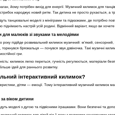
ган, йому потрібен вихід для енергії. Музичний килимок для танці
 стрибок народжує новий ритм. Так дитина не просто рухається, а тр
ійдуть танцювальні моделі з мінііграми та підказками, де потрібно п
о піднімають настрій усій родині. Відмінний варіант, якщо ви хочет
 для малюків зі звуками та мелодіями
о року підійде розвивальний килимок музичний: м'який, сенсорний,
, торкнувся брязкальця — почувся звук дзвіночка. Такі музичні кили
остійної гри.
ість: килимок легко переться, гучність регулюється, матеріали безпе
ільше ідей для раннього розвитку.
альний інтерактивний килимок?
ристики, дітям — емоції. Тому інтерактивний музичний килимок має 
за віком дитини
дуть моделі з дугою та підвісними іграшками. Вони безпечні та допом
 музичний килимок для дітей від 1 року з великими сенсорними кла