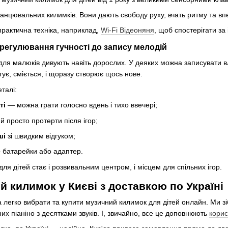
 танцювальних килимків. Вони дають свободу руху, вчать ритму та вп
практична техніка, наприклад,
Wi-Fi Відеоняня
, щоб спостерігати за
д регулювання гучності до запису мелодій
для малюків дивують навіть дорослих. У деяких можна записувати вл
ує, сміється, і щоразу створює щось нове.
талі:
ті
— можна грати голосно вдень і тихо ввечері;
ий просто протерти після ігор;
ші
зі швидким відгуком;
батарейки або адаптер.
ля дітей стає і розвивальним центром, і місцем для спільних ігор.
й килимок у Києві з доставкою по Україні
 легко вибрати та купити музичний килимок для дітей онлайн. Ми зіб
их піаніно з десятками звуків. І, звичайно, все це доповнюють
корис