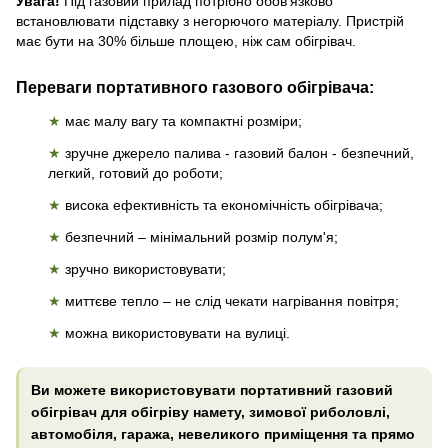
Увага!
Під газовий прилад потрібно обов'язково
встановлювати підставку з негорючого матеріалу. Пристрій
має бути на 30% більше площею, ніж сам обігрівач.
Переваги портативного газового обігрівача:
★
має малу вагу та компактні розміри;
★
зручне джерело палива - газовий балон - безпечний,
легкий, готовий до роботи;
★
висока ефективність та економічність обігрівача;
★
безпечний – мінімальний розмір полум'я;
★
зручно використовувати;
★
миттєве тепло – не слід чекати нагрівання повітря;
★
можна використовувати на вулиці.
Ви можете використовувати портативний газовий
обігрівач для обігріву намету, зимової риболовлі,
автомобіля, гаража, невеликого приміщення та прямо