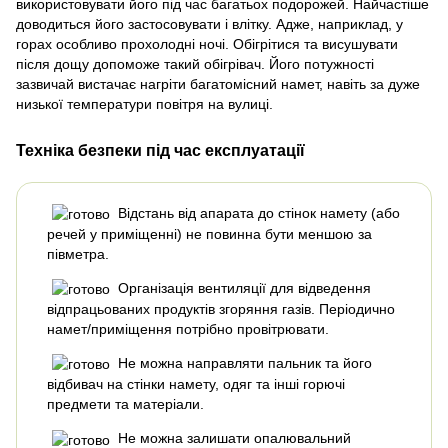
використовувати його під час багатьох подорожей. Найчастіше
доводиться його застосовувати і влітку. Адже, наприклад, у
горах особливо прохолодні ночі. Обігрітися та висушувати
після дощу допоможе такий обігрівач. Його потужності
зазвичай вистачає нагріти багатомісний намет, навіть за дуже
низької температури повітря на вулиці.
Техніка безпеки під час експлуатації
Відстань від апарата до стінок намету (або
речей у приміщенні) не повинна бути меншою за
півметра.
Організація вентиляції для відведення
відпрацьованих продуктів згоряння газів. Періодично
намет/приміщення потрібно провітрювати.
Не можна направляти пальник та його
відбивач на стінки намету, одяг та інші горючі
предмети та матеріали.
Не можна залишати опалювальний