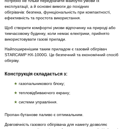
потрібно не тільки передбачити майбутні умови їх
експлуатації, а й основні вимоги до похідних
обігрівачів: безпека, функціональність при компактності,
ефективність та простота використання.
Щоб створити комфортні умови відпочинку на природі або
тимчасовому будинку, коли немає електрики, прийнято
використовувати газові прилади.
Найпоширенішим таким приладом є газовий обігрівач
STARCAMP HX-1000G. Це безпечний та економічний спосіб
обігріву.
Конструкція складається з:
★
газопальникового блоку;
★
тепловідбиваючого екрану;
★
системи управління.
Пропан-бутанове паливо є оптимальним.
Довговічність газового обігрівача для намету дозволяє