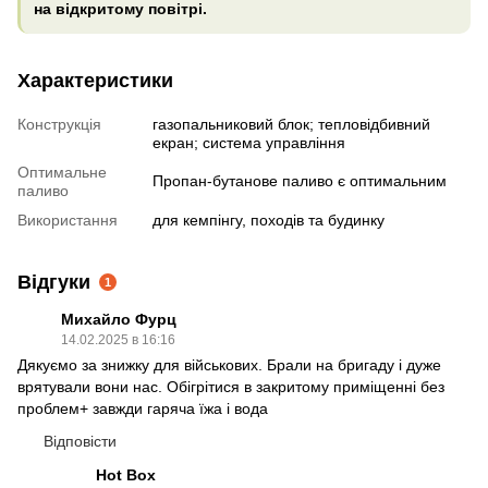
на відкритому повітрі.
Характеристики
Конструкція
газопальниковий блок; тепловідбивний
екран; система управління
Оптимальне
Пропан-бутанове паливо є оптимальним
паливо
Використання
для кемпінгу, походів та будинку
Відгуки
1
Михайло Фурц
14.02.2025 в 16:16
Дякуємо за знижку для військових. Брали на бригаду і дуже
врятували вони нас. Обігрітися в закритому приміщенні без
проблем+ завжди гаряча їжа і вода
Відповісти
Hot Box