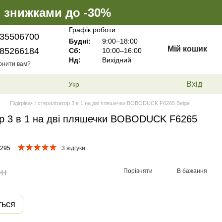
і знижками до -30%
Графік роботи:
35506700
Будні:
9:00–18:00
Мій кошик
85266184
Сб:
10:00–16:00
Нд:
Вихідний
онити вам?
Вхід
Укр
Підігрівач і стерилізатор 3 в 1 на дві пляшечки BOBODUCK F6265 Beige
атор 3 в 1 на дві пляшечки BOBODUCK F6265
9295
3 відгуки
рн
Порівняти
В бажання
ться