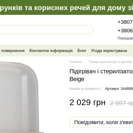
рунків та корисних речей для дому з
+3807
+3806
Передзв
а повернення
Контактна інформація
Блог
Угода користувача
Головна
Товари для матері та дитини
Підігрівач і стериліз
Beige
Немає в наявності
Артикул: 34488
2 029 грн
2 997 г
Повідомити, коли з'яви