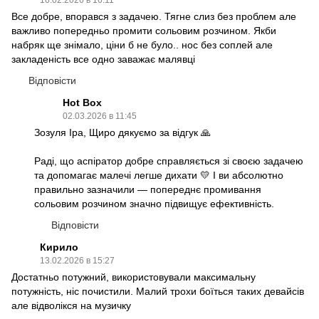
16.02.2026 в 16:11
Все добре, впорався з задачею. Тягне слиз без проблем але
важливо попередньо промити сольовим розчином. Якби
набряк ще знімало, ціни б не було.. нос без соплей але
закладеність все одно заважає малявці
Відповісти
Hot Box
02.03.2026 в 11:45
Зозуля Іра, Щиро дякуємо за відгук 🙏
Раді, що аспіратор добре справляється зі своєю задачею
та допомагає малечі легше дихати 💛 І ви абсолютно
правильно зазначили — попереднє промивання
сольовим розчином значно підвищує ефективність.
Відповісти
Кирило
13.02.2026 в 15:27
Достатньо потужний, використовували максимальну
потужність, ніс почистили. Малий трохи боїться таких девайсів
але відволікся на музичку