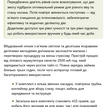
Передбачено дев’ять рівнів сили всмоктування, що дає
змогу підібрати оптимальний режим для різного віку та
стану носика. Потік повітря змінюється поступово — від
м’якого очищення до інтенсивнішого, забезпечуючи
ефективну та водночас делікатну дію.
Додатково доступні три рівні гучності та три рівні підсвітки,
що робить використання зручним у будь-який час доби.
Вбудований нічник з м’яким світлом та десятьма яскравими
дитячими мелодіями допомагає заспокоїти малюка і
перетворює процедуру на менш стресову. Пристрій працює
від літієвого акумулятора ємністю 2500 мА·год, який
заряджається через роз’єм тайп-сі. Повна зарядка займає
близько трьох годин, після чого аспіратор готовий до
багаторазового використання.
★
У комплекті є кілька змінних насадок, повітряна трубка,
контейнер для збору слизу, пінцет, кабель для
заряджання та інструкція.
★
Загальна вага комплекту становить 415 грамів, що
робить його зручним як для дому, так і для подорожей.