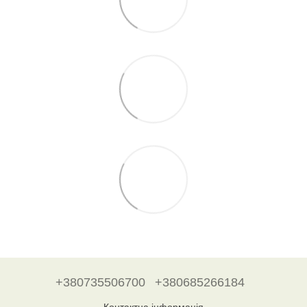
+380735506700
+380685266184