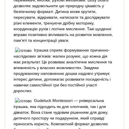
дозволяє задовольнити цю природну цікавість у
безпечному форматі. Дитина може крутити,
пересувати, відкривати, натискати та досліджувати
різні елементи, тренуючи дрібну моторику,
координацію рухів і логічне мислення. Такі щоденні
вправи позитивно впливають на розвиток мовлення,
пам’яті та концентрації уваги.
Іграшка сприяє формуванню причинно-
наслідкових зв’язків: малюк розуміє, що кожна дія
має результат. Це розвиває аналітичне мислення та
впевненість у власних можливостях. Завдяки
продуманому наповненню дошка надовго утримує
інтерес дитини, допомагає розвивати посидючість і
навички самостійної гри без постійної участі
дорослих.
Gudeluck Montessori — універсальна
іграшка, яка підходить як для хлопчиків, так і для
дівчаток. Вона стане чудовим рішенням для дому,
дитячого простору чи подарунком, який справді
приносить користь. Компактний формат дозволяє