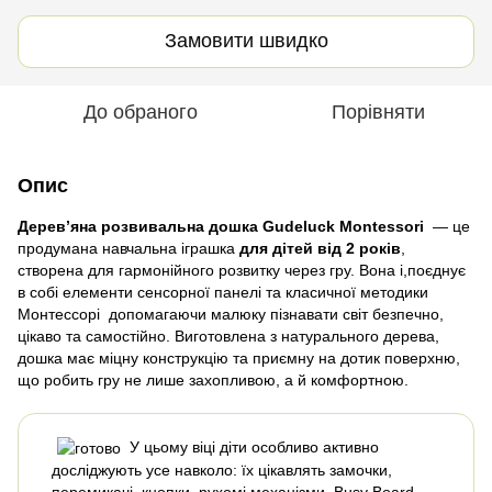
Замовити швидко
До обраного
Порівняти
Опис
Дерев’яна розвивальна дошка Gudeluck Montessori
— це
продумана навчальна іграшка
для дітей від 2 років
,
створена для гармонійного розвитку через гру. Вона і,поєднує
в собі елементи сенсорної панелі та класичної методики
Монтессорі допомагаючи малюку пізнавати світ безпечно,
цікаво та самостійно. Виготовлена з натурального дерева,
дошка має міцну конструкцію та приємну на дотик поверхню,
що робить гру не лише захопливою, а й комфортною.
У цьому віці діти особливо активно
досліджують усе навколо: їх цікавлять замочки,
перемикачі, кнопки, рухомі механізми. Busy Board