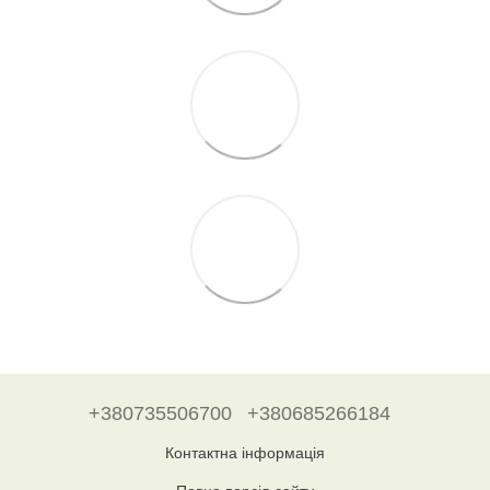
+380735506700
+380685266184
Контактна інформація