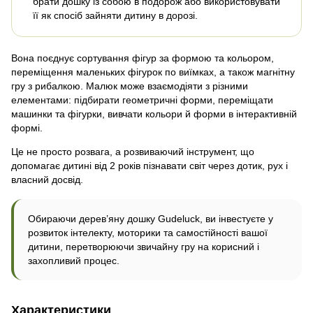
брати дошку із собою в подорож або використовувати
її як спосіб зайняти дитину в дорозі.
Вона поєднує сортування фігур за формою та кольором,
переміщення маленьких фігурок по виїмках, а також магнітну
гру з рибалкою. Малюк може взаємодіяти з різними
елементами: підбирати геометричні форми, переміщати
машинки та фігурки, вивчати кольори й форми в інтерактивній
формі.
Це не просто розвага, а розвиваючий інструмент, що
допомагає дитині від 2 років пізнавати світ через дотик, рух і
власний досвід.
Обираючи дерев’яну дошку Gudeluck, ви інвестуєте у
розвиток інтелекту, моторики та самостійності вашої
дитини, перетворюючи звичайну гру на корисний і
захопливий процес.
Характеристики