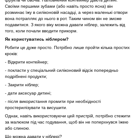
Своїми першими зубами (або навіть просто ясна) він
розминає їжу в силіконовій насадці, а через маленькі отвори
вона потрапляє до нього в рот. Таким чином він не зможе
подавитися. З якого віку можна давати ніблер, залежить від
того, коли почали вводити прикорм.
Як користуватись ніблером?
Робити це дуже просто. Потрібно лише пройти кілька простих
кроків:
- Відкрити контейнер;
- покласти у спеціальний силіконовий відсік попередньо
подрібнені продукти;
- Закрити ніблер;
- дати аксесуар дитині;
- після використання промити при необхідності
простерилізувати та висушити.
Однак, навіть використовуючи цей пристрій, потрібно стежити
за малюком під час годування, щоб він не поперхнувся їжею
або слиною.
Що можна давати у ніблері?