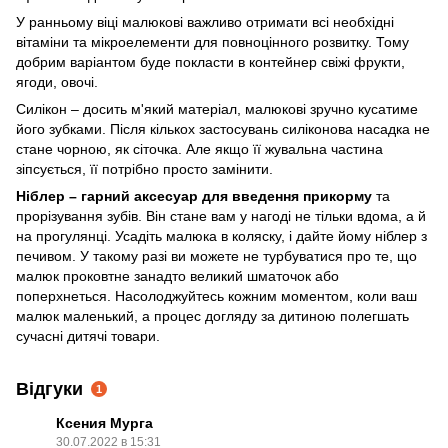
У ранньому віці малюкові важливо отримати всі необхідні
вітаміни та мікроелементи для повноцінного розвитку. Тому
добрим варіантом буде покласти в контейнер свіжі фрукти,
ягоди, овочі.
Силікон – досить м'який матеріал, малюкові зручно кусатиме
його зубками. Після кількох застосувань силіконова насадка не
стане чорною, як сіточка. Але якщо її жувальна частина
зіпсується, її потрібно просто замінити.
Ніблер – гарний аксесуар для введення прикорму
та
прорізування зубів. Він стане вам у нагоді не тільки вдома, а й
на прогулянці. Усадіть малюка в коляску, і дайте йому ніблер з
печивом. У такому разі ви можете не турбуватися про те, що
малюк проковтне занадто великий шматочок або
поперхнеться. Насолоджуйтесь кожним моментом, коли ваш
малюк маленький, а процес догляду за дитиною полегшать
сучасні дитячі товари.
Відгуки
1
Ксения Мурга
30.07.2022 в 15:31