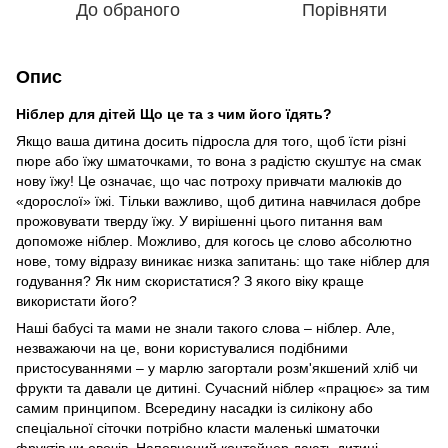
До обраного
Порівняти
Опис
Ніблер для дітей Що це та з чим його їдять?
Якщо ваша дитина досить підросла для того, щоб їсти різні
пюре або їжу шматочками, то вона з радістю скуштує на смак
нову їжу! Це означає, що час потроху привчати малюків до
«дорослої» їжі. Тільки важливо, щоб дитина навчилася добре
прожовувати тверду їжу. У вирішенні цього питання вам
допоможе ніблер. Можливо, для когось це слово абсолютно
нове, тому відразу виникає низка запитань: що таке ніблер для
годування? Як ним скористатися? З якого віку краще
використати його?
Наші бабусі та мами не знали такого слова – ніблер. Але,
незважаючи на це, вони користувалися подібними
пристосуваннями – у марлю загортали розм'якшений хліб чи
фрукти та давали це дитині. Сучасний ніблер «працює» за тим
самим принципом. Всередину насадки із силікону або
спеціальної сіточки потрібно класти маленькі шматочки
фруктів чи овочів. Наповнений контейнер дають дитині.