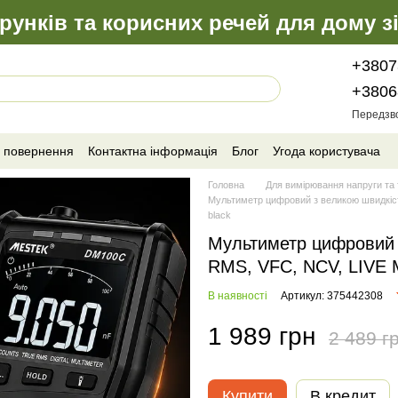
рунків та корисних речей для дому з
+3807
+3806
Передзв
а повернення
Контактна інформація
Блог
Угода користувача
Головна
Для вимірювання напруги та
Мультиметр цифровий з великою швидкі
black
Мультиметр цифровий 
RMS, VFC, NCV, LIVE 
В наявності
Артикул: 375442308
1 989 грн
2 489 г
Купити
В кредит